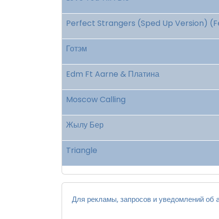
Perfect Strangers (Sped Up Version) (F
Готэм
Edm Ft Aarne & Платина
Moscow Calling
Жылу Бер
Triangle
Для рекламы, запросов и уведомлений об а