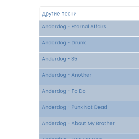
Другие песни
Anderdog - Eternal Affairs
Anderdog - Drunk
Anderdog - 35
Anderdog - Another
Anderdog - To Do
Anderdog - Punx Not Dead
Anderdog - About My Brother