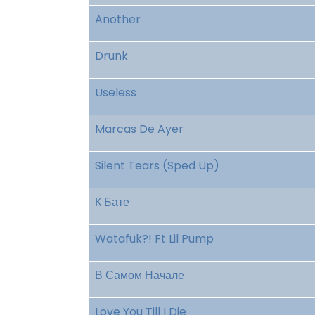
Another
Drunk
Useless
Marcas De Ayer
Silent Tears (Sped Up)
К Бате
Watafuk?! Ft Lil Pump
В Самом Начале
Love You Till I Die