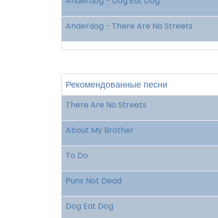
Anderdog - Dog Eat Dog
Anderdog - There Are No Streets
Рекомендованные песни
There Are No Streets
About My Brother
To Do
Punx Not Dead
Dog Eat Dog